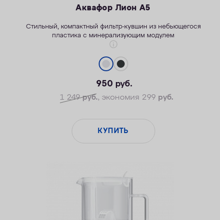
Аквафор Лион А5
Стильны
й
, компактный фильтр-кувшин из небьющегося
пластика
с минерализующим модулем
950
руб.
1 249
руб.
, экономия 299
руб.
КУПИТЬ