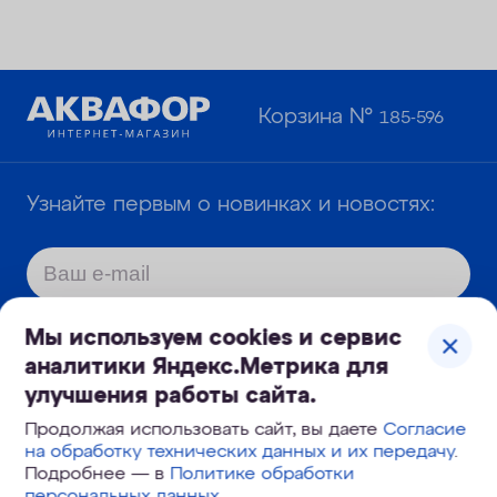
Корзина №
185-596
Узнайте первым о новинках и новостях:
Мы используем cookies и сервис
Даю
согласие
на обработку моих
аналитики Яндекс.Метрика для
персональных данных и подтверждаю,
улучшения работы сайта.
что я ознакомлен с
политикой
Продолжая использовать сайт, вы даете
Согласие
обработки и защиты персональных
на обработку технических данных и их передачу
.
Подробнее — в
Политике обработки
данных
.
персональных данных