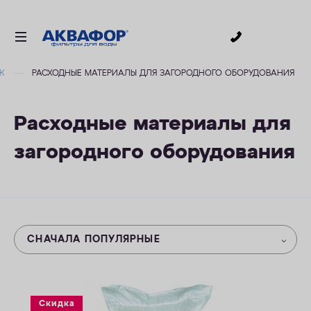
0
Ж
РАСХОДНЫЕ МАТЕРИАЛЫ ДЛЯ ЗАГОРОДНОГО ОБОРУДОВАНИЯ
ДЛЯ ПИТЬЕВОЙ ВОДЫ
СМЕННЫЕ МОДУЛИ
Расходные материалы для
ДЛЯ ВАННОЙ
загородного оборудования
В КОТТЕДЖ
АКСЕССУАРЫ
ДЛЯ БИЗНЕСА
АКЦИИ
СНАЧАЛА ПОПУЛЯРНЫЕ
ДОСТАВКА
УСЛУГИ
Скидка