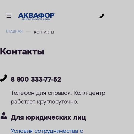
0
ГЛАВНАЯ
КОНТАКТЫ
ДЛЯ ПИТЬЕВОЙ ВОДЫ
СМЕННЫЕ МОДУЛИ
Контакты
ДЛЯ ВАННОЙ
В КОТТЕДЖ
АКСЕССУАРЫ
8 800 333-77-52
ДЛЯ БИЗНЕСА
Телефон для справок. Колл-центр
АКЦИИ
работает круглосуточно.
Для юридических лиц
ДОСТАВКА
Условия сотрудничества с
УСЛУГИ