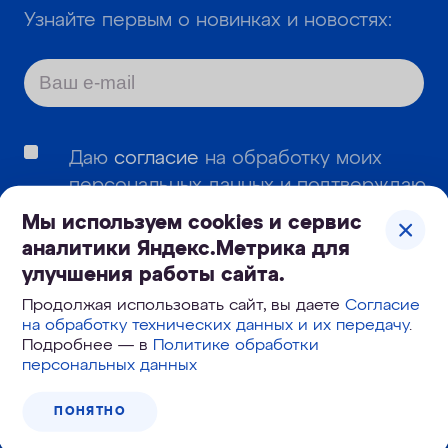
Узнайте первым о новинках и новостях:
Даю
согласие
на обработку моих
персональных данных и подтверждаю,
что я ознакомлен с
политикой
Мы используем cookies и сервис
обработки и защиты персональных
аналитики Яндекс.Метрика для
данных
.
улучшения работы сайта.
Продолжая использовать сайт, вы даете
Согласие
Даю согласие
на получение
на обработку технических данных и их передачу
.
информационных и рекламных
Подробнее — в
Политике обработки
сообщений
персональных данных
ПОНЯТНО
ПОДПИСАТЬСЯ