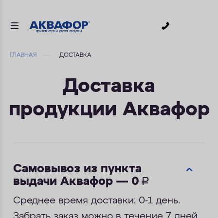
0
ГЛАВНАЯ
ДОСТАВКА
ДЛЯ ПИТЬЕВОЙ ВОДЫ
Доставка
СМЕННЫЕ МОДУЛИ
продукции Аквафор
ДЛЯ ВАННОЙ
В КОТТЕДЖ
АКСЕССУАРЫ
Самовывоз из пункта
выдачи Аквафор — 0
руб.
ДЛЯ БИЗНЕСА
Среднее время доставки: 0-1 день.
АКЦИИ
Забрать заказ можно в течение 7 дней.