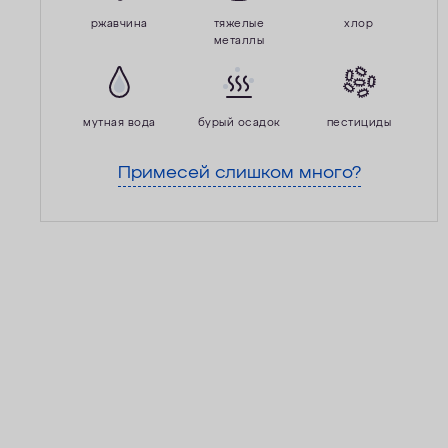
ржавчина
тяжелые
хлор
металлы
мутная вода
бурый осадок
пестициды
Примесей слишком много?