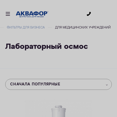
0
ФИЛЬТРЫ ДЛЯ БИЗНЕСА
ДЛЯ МЕДИЦИНСКИХ УЧРЕЖДЕНИЙ
ДЛЯ ПИТЬЕВОЙ ВОДЫ
СМЕННЫЕ МОДУЛИ
Лабораторный осмос
ДЛЯ ВАННОЙ
В КОТТЕДЖ
АКСЕССУАРЫ
ДЛЯ БИЗНЕСА
СНАЧАЛА ПОПУЛЯРНЫЕ
АКЦИИ
ДОСТАВКА
УСЛУГИ