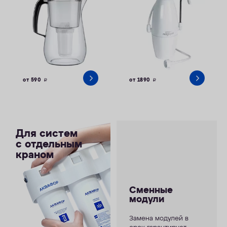
от 590
от 1890
руб.
руб.
Для систем
с отдельным
краном
Сменные
модули
Замена модулей в