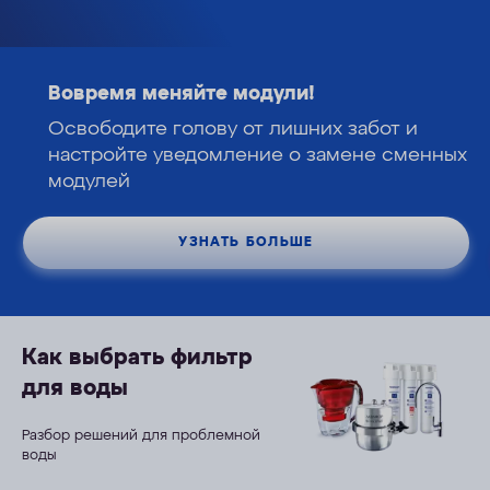
Фаворит ЭКО
ОПЛАТА
КОНТАКТЫ
АКВАФОР Фаворит Эко
Проточный фильтр для глубокой очистки
воды
9 990
12 490
руб.
руб.
ХОЧУ КУПИТЬ
Как выбрать фильтр
для воды
Разбор решений для проблемной
воды