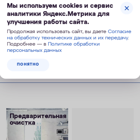
8 990
руб.
Мы используем cookies и сервис
11 490
руб.
, экономия 2 500
руб.
аналитики Яндекс.Метрика для
улучшения работы сайта.
Бесплатная доставка
Продолжая использовать сайт, вы даете
Согласие
на обработку технических данных и их передачу
.
Подробнее — в
Политике обработки
персональных данных
КУПИТЬ
ПОНЯТНО
Предварительная
очистка