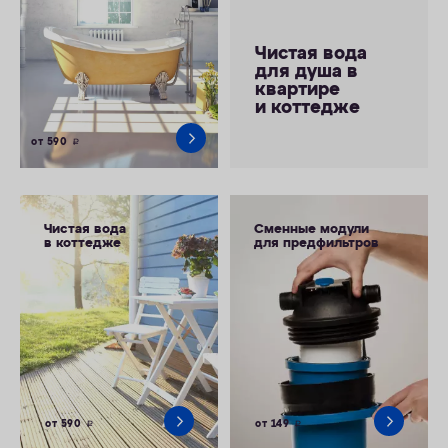
Чистая вода
для душа в
квартире
и коттедже
от 590
руб.
Чистая вода
Сменные модули
в коттедже
для предфильтров
от 590
от 149
руб.
руб.