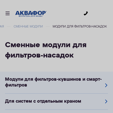
0
АЯ
СМЕННЫЕ МОДУЛИ
МОДУЛИ ДЛЯ ФИЛЬТРОВ-НАСАДОК
ДЛЯ ПИТЬЕВОЙ ВОДЫ
СМЕННЫЕ МОДУЛИ
Сменные модули для
ДЛЯ ВАННОЙ
фильтров-насадок
В КОТТЕДЖ
АКСЕССУАРЫ
ДЛЯ БИЗНЕСА
Модули для фильтров-кувшинов и смарт-
АКЦИИ
фильтров
ДОСТАВКА
Для систем с отдельным краном
УСЛУГИ