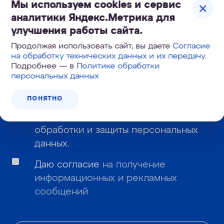
Мы используем cookies и сервис
аналитики Яндекс.Метрика для
Узнайте первым о новинках и новостях:
улучшения работы сайта.
Продолжая использовать сайт, вы даете
Согласие
на обработку технических данных и их передачу
.
Подробнее — в
Политике обработки
персональных данных
Даю
согласие
на обработку моих
ПОНЯТНО
персональных данных и подтверждаю,
что я ознакомлен с
политикой
обработки и защиты персональных
данных
.
Даю согласие
на получение
информационных и рекламных
сообщений