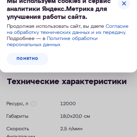
Мы используем cookies и сервис
аналитики Яндекс.Метрика для
Огромный ресурс и высокая
улучшения работы сайта.
скорость фильтрации
Продолжая использовать сайт, вы даете
Согласие
на обработку технических данных и их передачу
.
Подробнее — в
Политике обработки
персональных данных
Инструкция к фильтру Аквафор Фаворит
.pdf
1 Мб
ПОНЯТНО
Технические характеристики
Ресурс, л
12000
Габариты
18,0х20,0 см
Скорость
2,5 л/мин
фильтрации